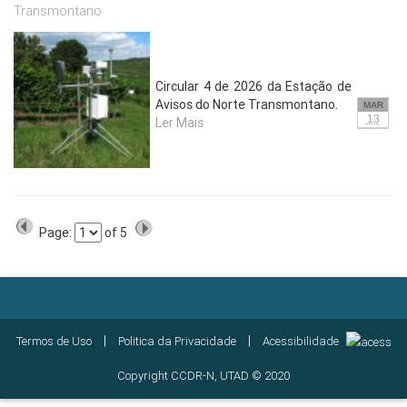
Transmontano
Circular 4 de 2026 da Estação de
Avisos do Norte Transmontano.
MAR
13
Ler Mais
Page:
of
5
|
|
Termos de Uso
Politica da Privacidade
Acessibilidade
Copyright
CCDR-N
, UTAD © 2020